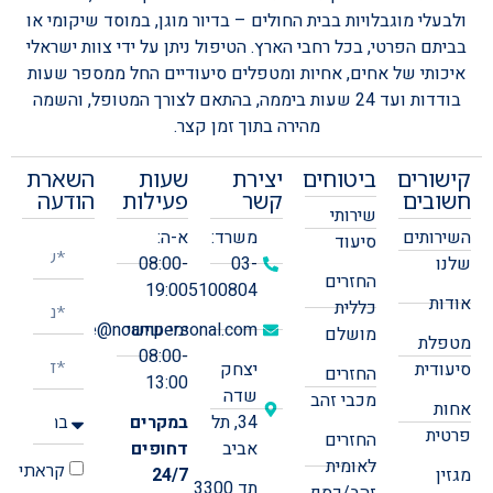
ולבעלי מוגבלויות בבית החולים – בדיור מוגן, במוסד שיקומי או
בביתם הפרטי, בכל רחבי הארץ.
הטיפול ניתן על ידי צוות ישראלי
איכותי של אחים, אחיות ומטפלים סיעודיים החל ממספר שעות
בודדות ועד 24 שעות ביממה, בהתאם לצורך המטופל, והשמה
מהירה בתוך זמן קצר.
קישורים
ביטוחים
יצירת
שעות
השארת
חשובים
קשר
פעילות
הודעה
שירותי
השירותים
משרד:
א-ה:
סיעוד
שלנו
03-
08:00-
החזרים
19:00
5100804
אודות
כללית
ימי שישי:
office@noampersonal.com
מושלם
מטפלת
08:00-
סיעודית
יצחק
החזרים
13:00
שדה
מכבי זהב
אחות
34, תל
במקרים
פרטית
החזרים
אביב
דחופים
לאומית
קראתי
מגזין
24/7
תד 3300
זהב/כסף