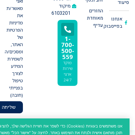
ואני
סיעוד
מיקוד
מאשר/ת
החזרים
6103201
את
מאוחדת
אנחנו
מדיניות
עדיף
בפייסבוק
הפרטיות
של
1-
700-
האתר,
500-
ומסכים/ה
559
לשמירת
מוקד
המידע
שירות
לצורך
ארצי
24/7
טיפול
בפנייתי
(חובה)
שליחה
נבנה ע״י גלדיאטור פרסום ושיווק
כתיבת תוכן - Malis Copywriting & Content
אנו משתמשים בעוגיות (Cookies) כדי לשפר את חוויית הגלישה שלך, להציג
תוכן מותאם אישית ולנתח את השימוש באתר. לחיצה על "אישור הכל" מאשרת