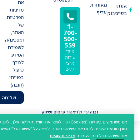
6103201
את
מאוחדת
אנחנו
מדיניות
עדיף
בפייסבוק
הפרטיות
של
1-
700-
האתר,
500-
ומסכים/ה
559
לשמירת
מוקד
המידע
שירות
לצורך
ארצי
24/7
טיפול
בפנייתי
(חובה)
שליחה
נבנה ע״י גלדיאטור פרסום ושיווק
כתיבת תוכן - Malis Copywriting & Content
אנו משתמשים בעוגיות (Cookies) כדי לשפר את חוויית הגלישה שלך, להציג
תוכן מותאם אישית ולנתח את השימוש באתר. לחיצה על "אישור הכל" מאשרת
את השימוש בכל סוגי העוגיות.
מדיניות עוגיות