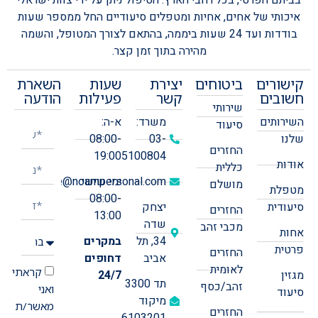
איכותי של אחים, אחיות ומטפלים סיעודיים החל ממספר שעות
בודדות ועד 24 שעות ביממה, בהתאם לצורך המטופל, והשמה
מהירה בתוך זמן קצר.
קישורים
ביטוחים
יצירת
שעות
השארת
חשובים
קשר
פעילות
הודעה
שירותי
השירותים
משרד:
א-ה:
סיעוד
שלנו
03-
08:00-
החזרים
19:00
5100804
אודות
כללית
ימי שישי:
office@noampersonal.com
מושלם
מטפלת
08:00-
סיעודית
יצחק
החזרים
13:00
שדה
מכבי זהב
אחות
34, תל
במקרים
פרטית
החזרים
אביב
דחופים
לאומית
קראתי
מגזין
24/7
תד 3300
זהב/כסף
ואני
סיעוד
מיקוד
מאשר/ת
החזרים