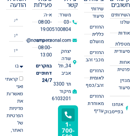
חשובים
קשר
פעילות
הודעה
שירותי
השירותים
משרד:
א-ה:
סיעוד
שלנו
03-
08:00-
החזרים
19:00
5100804
אודות
כללית
ימי שישי:
office@noampersonal.com
מושלם
מטפלת
08:00-
סיעודית
יצחק
החזרים
13:00
שדה
מכבי זהב
אחות
34, תל
במקרים
פרטית
החזרים
אביב
דחופים
לאומית
קראתי
מגזין
24/7
תד 3300
זהב/כסף
ואני
סיעוד
מיקוד
מאשר/ת
החזרים
6103201
את
מאוחדת
אנחנו
מדיניות
עדיף
בפייסבוק
הפרטיות
של
1-
700-
האתר,