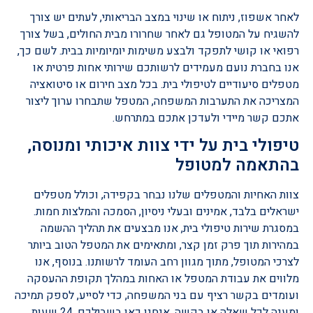
לאחר אשפוז, ניתוח או שינוי במצב הבריאותי, לעתים יש צורך
להשגיח על המטופל גם לאחר שחרורו מבית החולים, בשל צורך
רפואי או קושי לתפקד ולבצע משימות יומיומיות בבית. לשם כך,
אנו בחברת נועם מעמידים לרשותכם שירותי אחות פרטית או
מטפלים סיעודיים לטיפולי בית. בכל מצב חירום או סיטואציה
המצריכה את התערבות המשפחה, המטפל שתבחרו ערוך ליצור
אתכם קשר מיידי ולעדכן אתכם במתרחש.
טיפולי בית על ידי צוות איכותי ומנוסה,
בהתאמה למטופל
צוות האחיות והמטפלים שלנו נבחר בקפידה, וכולל מטפלים
ישראלים בלבד, אמינים ובעלי ניסיון, הסמכה והמלצות חמות.
במסגרת שירות טיפולי בית, אנו מבצעים את תהליך ההשמה
במהירות תוך פרק זמן קצר, ומתאימים את המטפל הטוב ביותר
לצרכי המטופל, מתוך מגוון רחב העומד לרשותנו. בנוסף, אנו
מלווים את עבודת המטפל או האחות במהלך תקופת ההעסקה
ועומדים בקשר רציף עם בני המשפחה, כדי לסייע, לספק תמיכה
ומענה לכל שאלה או בקשה. אנחנו כאן בשבילכם, 24 שעות