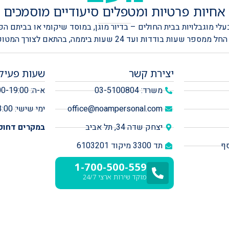
אחיות פרטיות ומטפלים סיעודיים מוסמכים
י מוגבלויות בבית החולים – בדיור מוגן, במוסד שיקומי או בביתם הפ
שעות ביממה, בהתאם לצורך המטופל, והשמה מהירה בתוך זמן קצר.
יצירת קשר
שעות פעיל
משרד: 03-5100804
א-ה: 08:00-19:00
office@noampersonal.com
ימי שישי: 08:00-13:00
יצחק שדה 34, תל אביב
במקרים דחופים 
סף
תד 3300 מיקוד 6103201
1-700-500-559
מוקד שירות ארצי 24/7