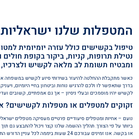
המטפלות שלנו ישראליות
טיפול בקשישים כולל עזרה יומיומית למטופ
נטילת תרופות, קניות, ביקור בקופת חולים 
ומבטיח תשומת לב מלאה לקשיש ולצרכיו, מ
כאשר מתקבלת ההחלטה להיעזר בשירותי סיוע לקשיש במשפחה או ט
בדרך שתאפשר לו ולכם להרגיש נוחות וביטחון בחיי היומיום, ויענ
לקשיש יהיו מוסמכים ובעלי ניסיון – אך גם אמפתיים, קשובים ועדינ
זקוקים למטפלים או מטפלות לקשישים? אנ
נועם – אחיות ומטפלים סיעודיים פרטיים מעסיקה מטפלים ישראלי
ביותר על פי הצורך. תהליך ההשמה שלנו קצר ויכול להתבצע גם תוך
או בקשה. אנו זמינים עבורכם 24 שעות ביממה לכל עניין הדורש התייחסות, ומציעים סיוע בהליכי הבירוקרטיה, הסברים ותמיכה לכל אורך הדרך.