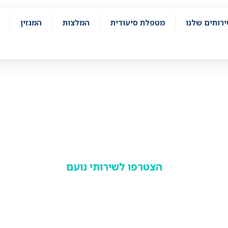
רותים שלנו
מטפלת סיעודית
המלצות
המגזין
כים הבאים לחברת נו
 של טיפול ודאגה בחירום ובשגרה
אחיות פרטיות ומטפלים סיעודיים מוסמכים
הצטרפו לשירותי נועם