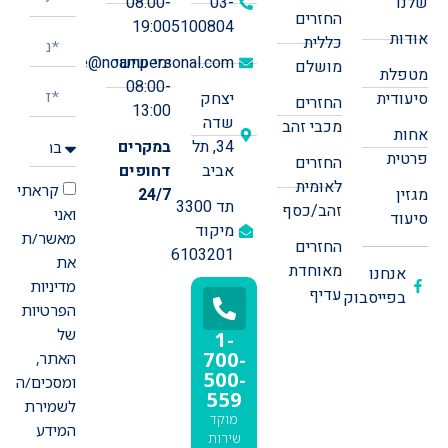
שלנו
03-
08:00-
החזרים
19:00
5100804
אודות
כללית
ימי שישי:
office@noampersonal.com
מושלם
מטפלת
08:00-
סיעודית
יצחק
החזרים
13:00
שדה
מכבי זהב
אחות
34, תל
במקרים
פרטית
החזרים
אביב
דחופים
לאומית
קראתי
מגזין
24/7
תד 3300
זהב/כסף
ואני
סיעוד
מיקוד
מאשר/ת
החזרים
6103201
את
מאוחדת
אנחנו
מדיניות
עדיף
בפייסבוק
הפרטיות
של
1-
700-
האתר,
500-
ומסכים/ה
559
לשמירת
מוקד
המידע
שירות