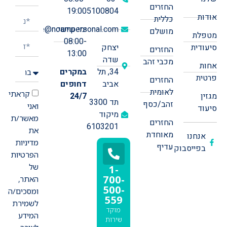
החזרים
19:00
5100804
אודות
כללית
ימי שישי:
office@noampersonal.com
מושלם
מטפלת
08:00-
סיעודית
יצחק
החזרים
13:00
שדה
מכבי זהב
אחות
34, תל
במקרים
פרטית
החזרים
אביב
דחופים
לאומית
קראתי
מגזין
24/7
תד 3300
זהב/כסף
ואני
סיעוד
מיקוד
מאשר/ת
החזרים
6103201
את
מאוחדת
אנחנו
מדיניות
עדיף
בפייסבוק
הפרטיות
של
1-
700-
האתר,
500-
ומסכים/ה
559
לשמירת
מוקד
המידע
שירות