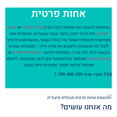
אחות פרטית
ההחלטה להעביר את הטיפול ביקירכם ל
מטפל סיעודי
או
אחות
פרטית
, היא הדבר הטוב ביותר עבורו ועבורכם. אפשרות זאת
מאפשרת למטופל לשמור על כבודו העצמי, מונעת ממנו להפוך
לנטל על המשפחה ולשבש את אורח חייה – ומבטיחה שאיש
מקצוע ידאג לכל צרכיו. ההחלטה להיעזר
במטפלת סיעודית
או
באחות פרטית
תאפשר גם למטופל וגם לכם, המשפחה, ליהנות
מטיפול איכותי ומסור, ומאיכות חיים גבוהה.
7/24 מוקד ארצי 1-700-500-559
מה אנחנו עושים?