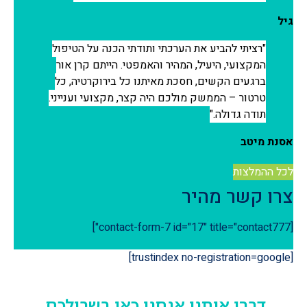
גיל
רציתי להביע את הערכתי ותודתי הכנה על הטיפול
המקצועי, היעיל, המהיר והאמפטי. הייתם קרן אור
ברגעים הקשים, חסכת מאיתנו כל בירוקרטיה, כל
טרטור – הממשק מולכם היה קצר, מקצועי וענייני.
תודה גדולה.
אסנת מיטב
לכל ההמלצות
צרו קשר מהיר
[contact-form-7 id="17" title="contact777"]
[trustindex no-registration=google]
דברו איתנו אנחנו כאן בשבילכם.