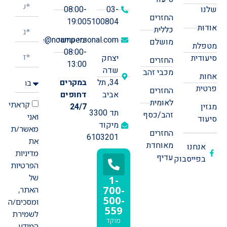
שלנו
03-
08:00-
החזרים
19:00
5100804
אודות
כללית
ימי שישי:
office@noampersonal.com
מושלם
מטפלת
08:00-
סיעודית
יצחק
החזרים
13:00
שדה
מכבי זהב
אחות
34, תל
במקרים
פרטית
החזרים
אביב
דחופים
לאומית
קראתי
מגזין
24/7
תד 3300
זהב/כסף
ואני
סיעוד
מיקוד
מאשר/ת
החזרים
6103201
את
מאוחדת
אנחנו
מדיניות
עדיף
בפייסבוק
הפרטיות
של
1-
700-
האתר,
500-
ומסכים/ה
559
לשמירת
מוקד
המידע