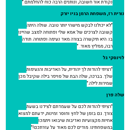
נקודת אור חשובה, ונותנים הרבה כוח להחלמתם.
נורית רז, משפחת הרמן בניו יורק
לא יכולנו לבקש מישהי יותר טובה. שולה היתה
קשובה לצרכים של אמא שלי ופתוחה למצב שהיינו
בו. היא תיקשרה בצורה מאד נעימה ופתוחה. תודה
רבה, ממליץ מאוד.
לוינסקי גל
רציתי להודות לך יהודית, על האדיבות והנעימות
שלך. בברכה, שלה הבת של סויפר בילה שקיבל מכן
שמירות לילה.
שלה פרן
רציתי להודות לכם על שעמדתם לצידנו בשעת
צורך. גם בזמן של לחץ וחוסר זמינות, ידעתם למצוא
אחיות מקצועיות ואדיבות שיבואו ויתמכו
במשפחתינו. מודים לכם מאוד על עזרתכם!