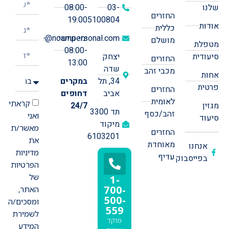
שלנו
03-
08:00-
החזרים
19:00
5100804
אודות
כללית
ימי שישי:
office@noampersonal.com
מושלם
מטפלת
08:00-
סיעודית
יצחק
החזרים
13:00
שדה
מכבי זהב
אחות
34, תל
במקרים
פרטית
החזרים
אביב
דחופים
לאומית
קראתי
מגזין
24/7
תד 3300
זהב/כסף
ואני
סיעוד
מיקוד
מאשר/ת
החזרים
6103201
את
מאוחדת
אנחנו
מדיניות
עדיף
בפייסבוק
הפרטיות
של
1-
700-
האתר,
500-
ומסכים/ה
559
לשמירת
מוקד
המידע