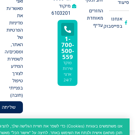
ואני
סיעוד
מיקוד
מאשר/ת
החזרים
6103201
את
מאוחדת
אנחנו
מדיניות
עדיף
בפייסבוק
הפרטיות
של
1-
700-
האתר,
500-
ומסכים/ה
559
לשמירת
מוקד
המידע
שירות
לצורך
ארצי
24/7
טיפול
בפנייתי
(חובה)
שליחה
נבנה ע״י גלדיאטור פרסום ושיווק
כתיבת תוכן - Malis Copywriting & Content
אנו משתמשים בעוגיות (Cookies) כדי לשפר את חוויית הגלישה שלך, להציג
תוכן מותאם אישית ולנתח את השימוש באתר. לחיצה על "אישור הכל" מאשרת