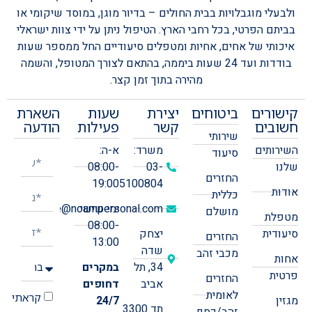
ולבעלי מוגבלויות בבית החולים – בדיור מוגן, במוסד שיקומי או
בביתם הפרטי, בכל רחבי הארץ.
הטיפול ניתן על ידי צוות ישראלי
איכותי של אחים, אחיות ומטפלים סיעודיים החל ממספר שעות
בודדות ועד 24 שעות ביממה, בהתאם לצורך המטופל, והשמה
מהירה בתוך זמן קצר.
קישורים
ביטוחים
יצירת
שעות
השארת
חשובים
קשר
פעילות
הודעה
שירותי
השירותים
משרד:
א-ה:
סיעוד
שלנו
03-
08:00-
החזרים
19:00
5100804
אודות
כללית
ימי שישי:
office@noampersonal.com
מושלם
מטפלת
08:00-
סיעודית
יצחק
החזרים
13:00
שדה
מכבי זהב
אחות
34, תל
במקרים
פרטית
החזרים
אביב
דחופים
לאומית
קראתי
מגזין
24/7
תד 3300
זהב/כסף