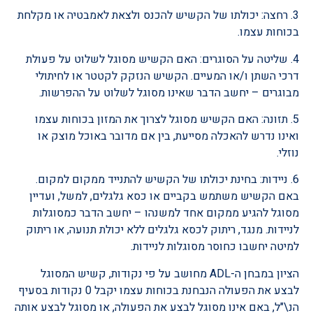
3. רחצה: יכולתו של הקשיש להכנס ולצאת לאמבטיה או מקלחת
בכוחות עצמו.
4. שליטה על הסוגרים: האם הקשיש מסוגל לשלוט על פעולת
דרכי השתן ו/או המעיים. הקשיש הנזקק לקטטר או לחיתולי
מבוגרים – יחשב הדבר שאינו מסוגל לשלוט על ההפרשות.
5. תזונה: האם הקשיש מסוגל לצרוך את המזון בכוחות עצמו
ואינו נדרש להאכלה מסייעת, בין אם מדובר באוכל מוצק או
נוזלי.
6. ניידות: בחינת יכולתו של הקשיש להתנייד ממקום למקום.
באם הקשיש משתמש בקביים או כסא גלגלים, למשל, ועדיין
מסוגל להגיע ממקום אחד למשנהו – יחשב הדבר כמסוגלות
לניידות. מנגד, ריתוק לכסא גלגלים ללא יכולת תנועה, או ריתוק
למיטה יחשבו כחוסר מסוגלות לניידות.
הציון במבחן ה-ADL מחושב על פי נקודות, קשיש המסוגל
לבצע את הפעולה הנבחנת בכוחות עצמו יקבל 0 נקודות בסעיף
הנ\"ל, באם אינו מסוגל לבצע את הפעולה, או מסוגל לבצע אותה