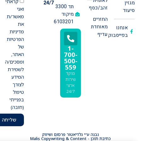
לאומית
קראתי
מגזין
24/7
תד 3300
זהב/כסף
ואני
סיעוד
מיקוד
מאשר/ת
החזרים
6103201
את
מאוחדת
אנחנו
מדיניות
עדיף
בפייסבוק
הפרטיות
של
1-
700-
האתר,
500-
ומסכים/ה
559
לשמירת
מוקד
המידע
שירות
לצורך
ארצי
24/7
טיפול
בפנייתי
(חובה)
שליחה
נבנה ע״י גלדיאטור פרסום ושיווק
כתיבת תוכן - Malis Copywriting & Content