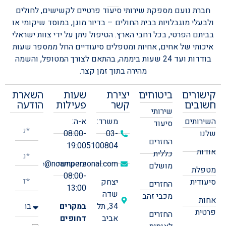
חברת נועם מספקת שירותי סיעוד פרטיים לקשישים, לחולים
ולבעלי מוגבלויות בבית החולים – בדיור מוגן, במוסד שיקומי או
בביתם הפרטי, בכל רחבי הארץ.
הטיפול ניתן על ידי צוות ישראלי
איכותי של אחים, אחיות ומטפלים סיעודיים החל ממספר שעות
בודדות ועד 24 שעות ביממה, בהתאם לצורך המטופל, והשמה
מהירה בתוך זמן קצר.
קישורים
ביטוחים
יצירת
שעות
השארת
חשובים
קשר
פעילות
הודעה
שירותי
השירותים
משרד:
א-ה:
סיעוד
שלנו
03-
08:00-
החזרים
19:00
5100804
אודות
כללית
ימי שישי:
office@noampersonal.com
מושלם
מטפלת
08:00-
סיעודית
יצחק
החזרים
13:00
שדה
מכבי זהב
אחות
34, תל
במקרים
פרטית
החזרים
אביב
דחופים